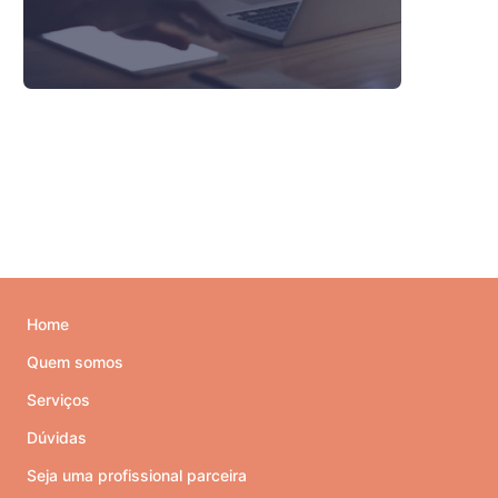
Home
Quem somos
Serviços
Dúvidas
Seja uma profissional parceira