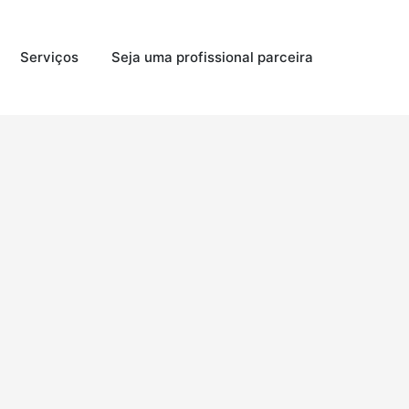
Serviços
Seja uma profissional parceira