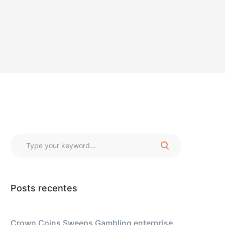
Posts recentes
Crown Coins Sweeps Gambling enterprise