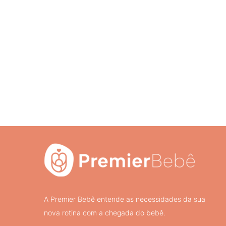
A Premier Bebê entende as necessidades da sua
nova rotina com a chegada do bebê.