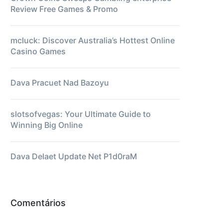
Review Free Games & Promo
mcluck: Discover Australia’s Hottest Online
Casino Games
Dava Pracuet Nad Bazoyu
slotsofvegas: Your Ultimate Guide to
Winning Big Online
Dava Delaet Update Net P1d0raM
Comentários