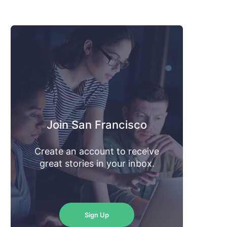
Join San Francisco
Create an account to receive
great stories in your inbox.
Sign Up