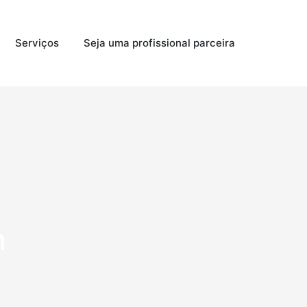
Serviços
Seja uma profissional parceira
n